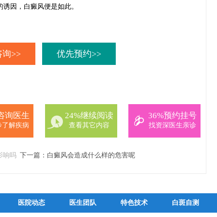
的诱因，白癜风便是如此。
询>>
优先预约>>
%咨询医生
24%继续阅读
36%预约挂号
步了解疾病
查看其它内容
找资深医生亲诊
影响吗
下一篇：
白癜风会造成什么样的危害呢
医院动态
医生团队
特色技术
白斑自测