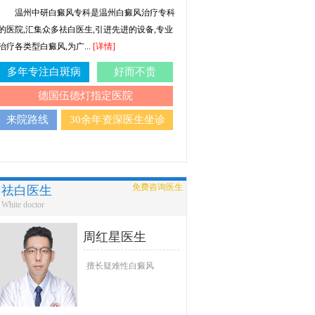
温州中研白癜风专科是温州白癜风治疗专科
的医院,汇集众多祛白医生,引进先进的设备,专业
治疗各类型白癜风,为广...
[详情]
多年专注白斑病
好而不贵
德国伍德灯指定医院
来院路线
30余年资深医生坐诊
免费咨询医生
祛白医生
White doctor
周红星医生
擅长疑难性白癜风