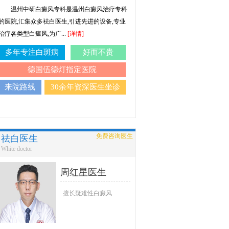
温州中研白癜风专科是温州白癜风治疗专科
的医院,汇集众多祛白医生,引进先进的设备,专业
治疗各类型白癜风,为广...
[详情]
多年专注白斑病
好而不贵
德国伍德灯指定医院
来院路线
30余年资深医生坐诊
免费咨询医生
祛白医生
White doctor
周红星医生
擅长疑难性白癜风