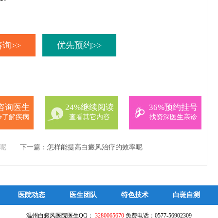
询>>
优先预约>>
%咨询医生
24%继续阅读
36%预约挂号
步了解疾病
查看其它内容
找资深医生亲诊
呢
下一篇：
怎样能提高白癜风治疗的效率呢
医院动态
医生团队
特色技术
白斑自测
温州白癜风医院医生QQ：
3280065670
免费电话：0577-56902309