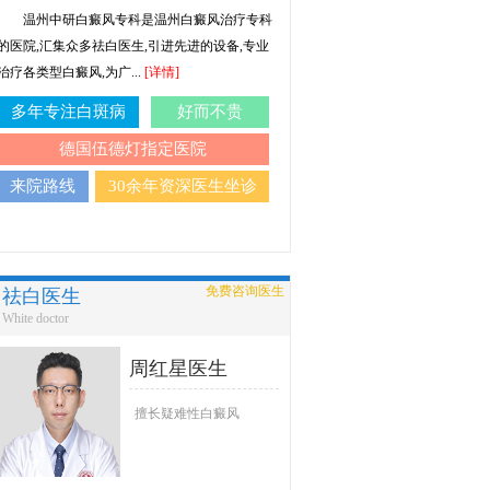
温州中研白癜风专科是温州白癜风治疗专科
的医院,汇集众多祛白医生,引进先进的设备,专业
治疗各类型白癜风,为广...
[详情]
多年专注白斑病
好而不贵
德国伍德灯指定医院
来院路线
30余年资深医生坐诊
免费咨询医生
祛白医生
White doctor
周红星医生
擅长疑难性白癜风