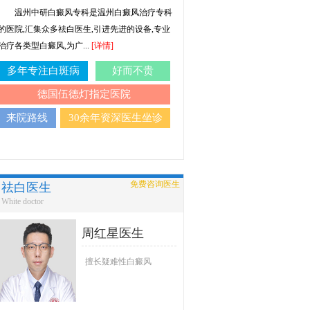
温州中研白癜风专科是温州白癜风治疗专科
的医院,汇集众多祛白医生,引进先进的设备,专业
治疗各类型白癜风,为广...
[详情]
多年专注白斑病
好而不贵
德国伍德灯指定医院
来院路线
30余年资深医生坐诊
免费咨询医生
祛白医生
White doctor
周红星医生
擅长疑难性白癜风