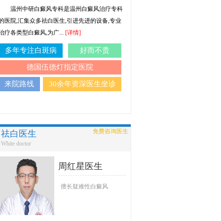
温州中研白癜风专科是温州白癜风治疗专科
的医院,汇集众多祛白医生,引进先进的设备,专业
治疗各类型白癜风,为广...
[详情]
多年专注白斑病
好而不贵
德国伍德灯指定医院
来院路线
30余年资深医生坐诊
免费咨询医生
祛白医生
White doctor
周红星医生
擅长疑难性白癜风