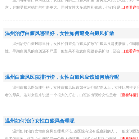
温州哪家看白癜风医院，女性如何防止白癜风加重?爱美是人们的天性，其中
意，容貌受损对她们的打击更大。同时女性大多感性和敏感，他们容易
...[查看详
温州治疗白癜风哪里好，女性如何避免白癜风扩散
温州治疗白癜风哪里好，女性如何避免白癜风扩散?白癜风只是皮肤病，但却
性。早期白斑风的白斑还不严重，但如果不注意白斑很容易扩散，还会
...[查看详
温州白癜风医院排行榜，女性白癜风应该如何治疗呢
温州白癜风医院排行榜，女性白癜风应该如何治疗呢?临床上，女性比男性更
者的形象。这对女性来说是一个很大的打击，白斑的出现给女性患者
...[查看详情]
温州如何治疗女性白癜风合理呢
温州如何治疗女性白癜风合理呢?不知道医院有没有观察到病人，一般来说医
患者的形象，这对女性来说是一个很大的打击。很多女性因为白癜风
...[查看详情]