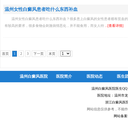
温州女性白癜风患者吃什么东西补血
温州女性白癜风患者吃什么东西补血？很多患上白癜风的女性患者都有贫血的
有较高的要求，很多食物会刺激病情恶化，并不能食用，而女人特
...[查看详情]
首页
1
2
3
下一页
末页
温州白癜风医院
医院简介
医院动态
医生
温州白癜风医院医生Q
医院地址：温州市龙
浙江白癜风医院
网站信息仅供参考，不能作
网站备案