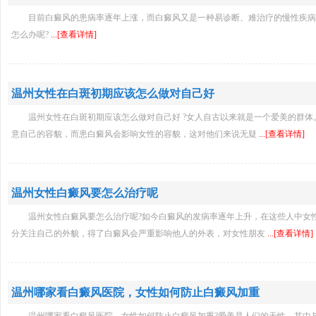
目前白癜风的患病率逐年上涨，而白癜风又是一种易诊断、难治疗的慢性疾病
怎么办呢?
...[查看详情]
温州女性在白斑初期应该怎么做对自己好
温州女性在白斑初期应该怎么做对自己好 ?女人自古以来就是一个爱美的群
意自己的容貌，而患白癜风会影响女性的容貌，这对他们来说无疑
...[查看详情]
温州女性白癜风要怎么治疗呢
温州女性白癜风要怎么治疗呢?如今白癜风的发病率逐年上升，在这些人中女
分关注自己的外貌，得了白癜风会严重影响他人的外表，对女性朋友
...[查看详情]
温州哪家看白癜风医院，女性如何防止白癜风加重