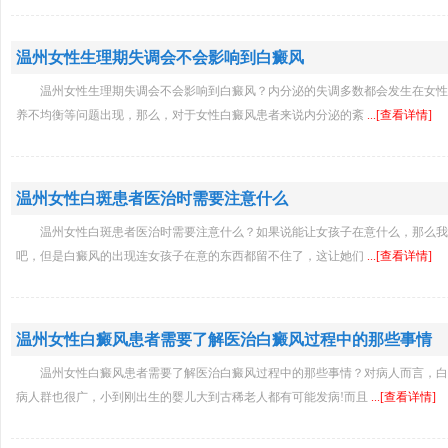
温州女性生理期失调会不会影响到白癜风
温州女性生理期失调会不会影响到白癜风？内分泌的失调多数都会发生在女性
养不均衡等问题出现，那么，对于女性白癜风患者来说内分泌的紊
...[查看详情]
温州女性白斑患者医治时需要注意什么
温州女性白斑患者医治时需要注意什么？如果说能让女孩子在意什么，那么我
吧，但是白癜风的出现连女孩子在意的东西都留不住了，这让她们
...[查看详情]
温州女性白癜风患者需要了解医治白癜风过程中的那些事情
温州女性白癜风患者需要了解医治白癜风过程中的那些事情？对病人而言，白
病人群也很广，小到刚出生的婴儿大到古稀老人都有可能发病!而且
...[查看详情]